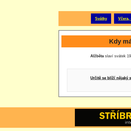
Svátky
Včera, 
Kdy má
Alžběta
slaví svátek 19.
Určitě se blíží nějak