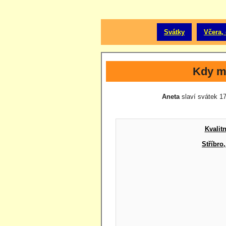
Svátky
Včera, 
Kdy m
Aneta
slaví svátek 17.
Kvalit
Stříbro,