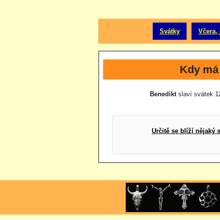
Svátky
Včera, 
Kdy má 
Benedikt
slaví svátek 12
Určitě se blíží nějak