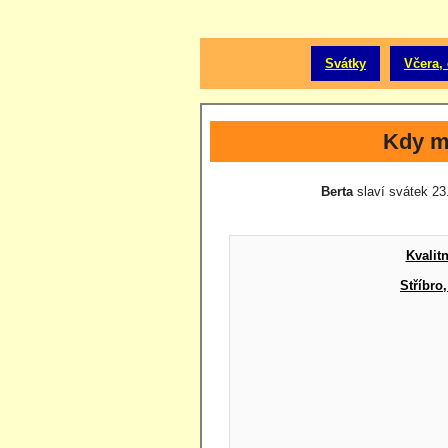
Svátky
Včera, 
Kdy m
Berta
slaví svátek 23.
Kvalit
Stříbro,