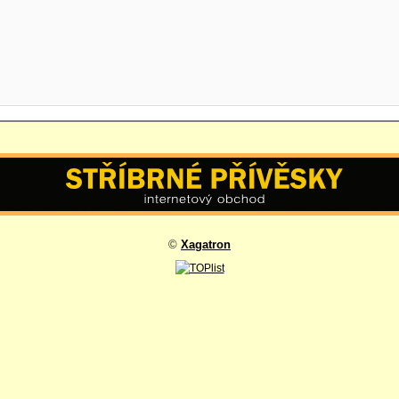
©
Xagatron