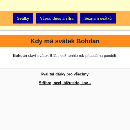
Svátky
Včera, dnes a zítra
Seznam svátků
Kdy má svátek Bohdan
Bohdan
slaví svátek 9.11., což tenhle rok připadá na pondělí.
Kvalitní dárky pro všechny!
Stříbro, ocel, bižuterie, kov...