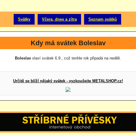
Svátky
Včera, dnes a zítra
Seznam svátků
Kdy má svátek Boleslav
Boleslav
slaví svátek 6.9., což tenhle rok připadá na neděli.
Určitě se blíží nějaký svátek - vyzkoušejte METALSHOP.cz!