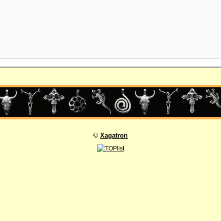
©
Xagatron