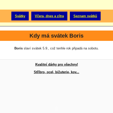
Svátky
Včera, dnes a zítra
Seznam svátků
Kdy má svátek Boris
Boris
slaví svátek 5.9., což tenhle rok připadá na sobotu.
Kvalitní dárky pro všechny!
Stříbro, ocel, bižuterie, kov...