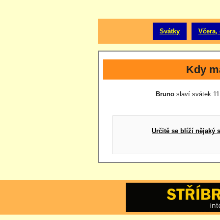
Svátky
Včera, 
Kdy m
Bruno
slaví svátek 11.
Určitě se blíží nějak