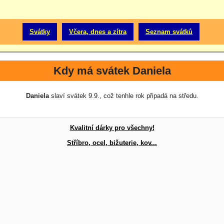
Svátky
Včera, dnes a zítra
Seznam svátků
Kdy má svátek Daniela
Daniela
slaví svátek 9.9., což tenhle rok připadá na středu.
Kvalitní dárky pro všechny!
Stříbro, ocel, bižuterie, kov...