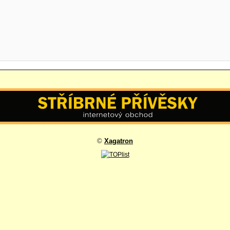
©
Xagatron