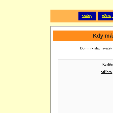
Svátky
Včera, 
Kdy má
Dominik
slaví svátek 
Kvalit
Stříbro,