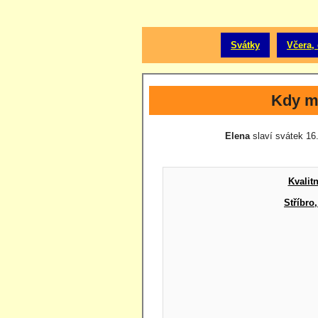
Svátky
Včera, 
Kdy m
Elena
slaví svátek 16.
Kvalit
Stříbro,