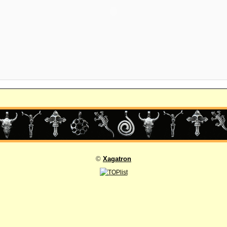
©
Xagatron