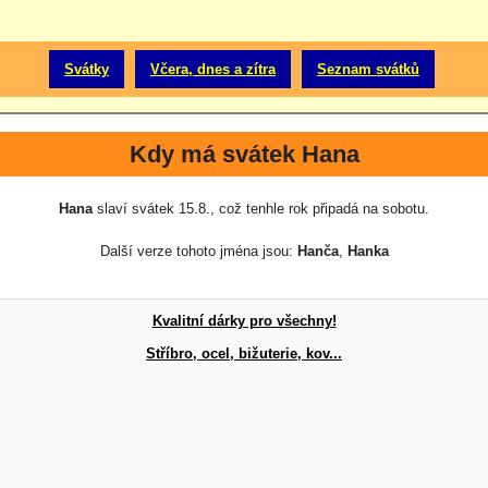
Svátky
Včera, dnes a zítra
Seznam svátků
Kdy má svátek Hana
Hana
slaví svátek 15.8., což tenhle rok připadá na sobotu.
Další verze tohoto jména jsou:
Hanča
,
Hanka
Kvalitní dárky pro všechny!
Stříbro, ocel, bižuterie, kov...