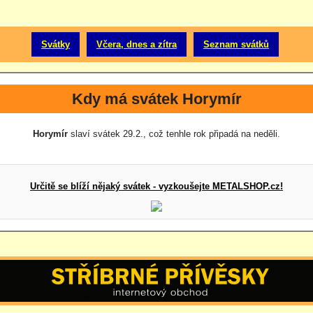
Svátky
Včera, dnes a zítra
Seznam svátků
Kdy má svátek Horymír
Horymír
slaví svátek 29.2., což tenhle rok připadá na neděli.
Určitě se blíží nějaký svátek - vyzkoušejte METALSHOP.cz!