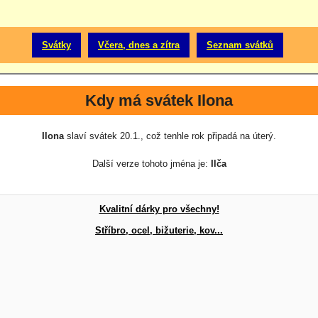
Svátky
Včera, dnes a zítra
Seznam svátků
Kdy má svátek Ilona
Ilona
slaví svátek 20.1., což tenhle rok připadá na úterý.
Další verze tohoto jména je:
Ilča
Kvalitní dárky pro všechny!
Stříbro, ocel, bižuterie, kov...