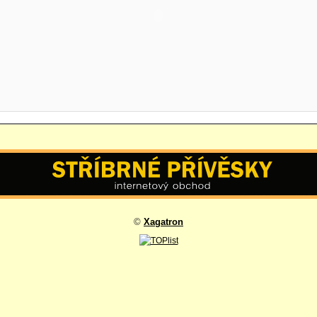
©
Xagatron