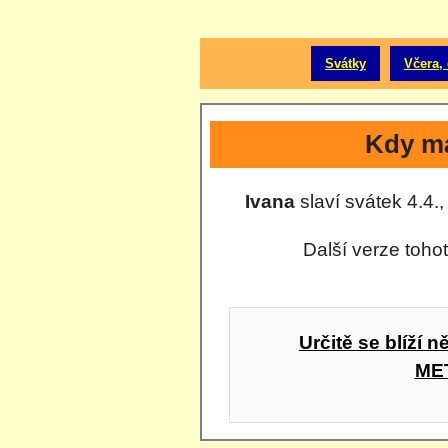
Svátky
Včera, 
Kdy má
Ivana
slaví svátek 4.4.,
Další verze toho
Určitě se blíží 
ME