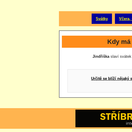
Svátky
Včera, 
Kdy má 
Jindřiška
slaví svátek 
Určitě se blíží nějak