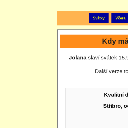
Svátky
Včera, 
Kdy má
Jolana
slaví svátek 15.9
Další verze t
Kvalitní 
Stříbro, o