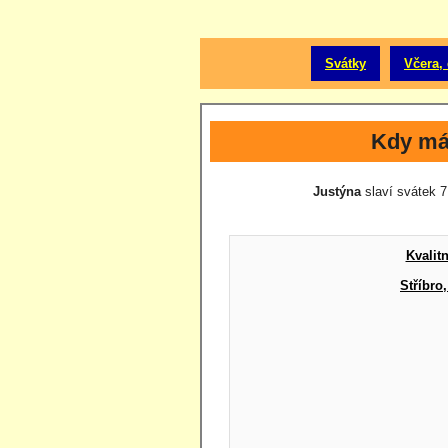
Svátky
Včera, 
Kdy má
Justýna
slaví svátek 7.
Kvalit
Stříbro,