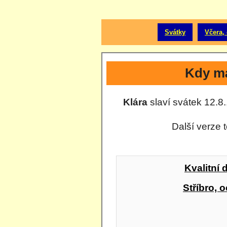
Svátky
Včera, 
Kdy má
Klára
slaví svátek 12.8.
Další verze 
Kvalitní 
Stříbro, o