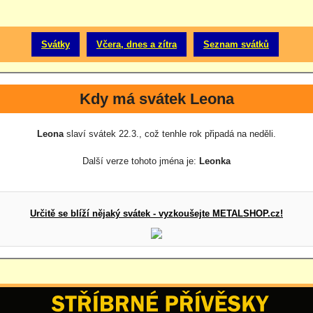
Svátky
Včera, dnes a zítra
Seznam svátků
Kdy má svátek Leona
Leona
slaví svátek 22.3., což tenhle rok připadá na neděli.
Další verze tohoto jména je:
Leonka
Určitě se blíží nějaký svátek - vyzkoušejte METALSHOP.cz!