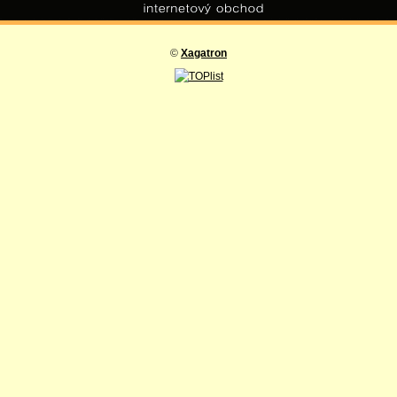
©
Xagatron