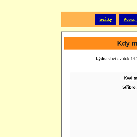
Svátky
Včera, 
Kdy m
Lýdie
slaví svátek 14.1
Kvalit
Stříbro,