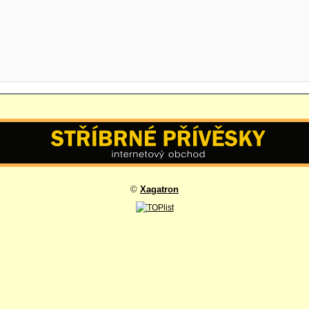
©
Xagatron