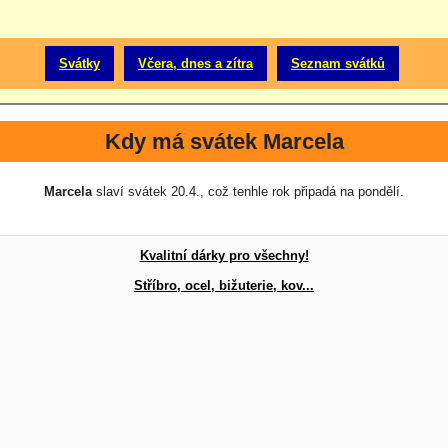
Svátky
Včera, dnes a zítra
Seznam svátků
Kdy má svátek Marcela
Marcela
slaví svátek 20.4., což tenhle rok připadá na pondělí.
Kvalitní dárky pro všechny!
Stříbro, ocel, bižuterie, kov...