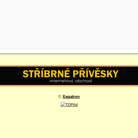
©
Xagatron