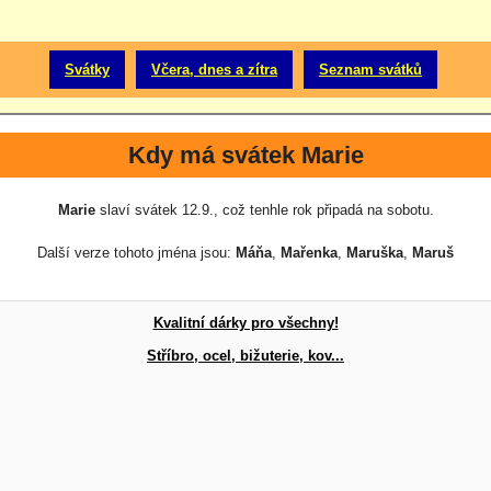
Svátky
Včera, dnes a zítra
Seznam svátků
Kdy má svátek Marie
Marie
slaví svátek 12.9., což tenhle rok připadá na sobotu.
Další verze tohoto jména jsou:
Máňa
,
Mařenka
,
Maruška
,
Maruš
Kvalitní dárky pro všechny!
Stříbro, ocel, bižuterie, kov...