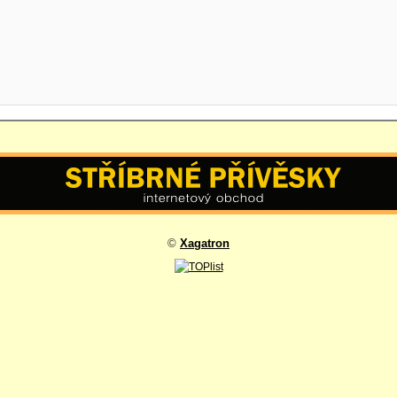
©
Xagatron