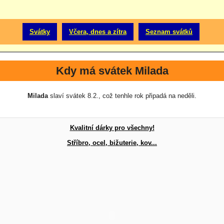
Svátky
Včera, dnes a zítra
Seznam svátků
Kdy má svátek Milada
Milada
slaví svátek 8.2., což tenhle rok připadá na neděli.
Kvalitní dárky pro všechny!
Stříbro, ocel, bižuterie, kov...