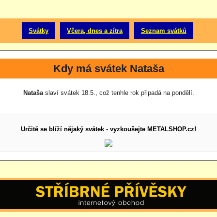
Svátky
Včera, dnes a zítra
Seznam svátků
Kdy má svátek Nataša
Nataša
slaví svátek 18.5., což tenhle rok připadá na pondělí.
Určitě se blíží nějaký svátek - vyzkoušejte METALSHOP.cz!