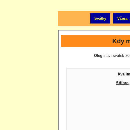
Svátky
Včera, 
Kdy m
Oleg
slaví svátek 20.
Kvalit
Stříbro,