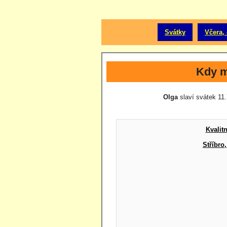
Svátky
Včera, 
Kdy m
Olga
slaví svátek 11.
Kvalit
Stříbro,