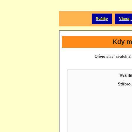
Svátky
Včera, 
Kdy má
Olívie
slaví svátek 2.
Kvalit
Stříbro,