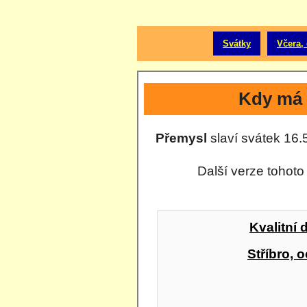
Svátky
Včera, 
Kdy má 
Přemysl
slaví svátek 16.5
Další verze tohoto
Kvalitní 
Stříbro, o