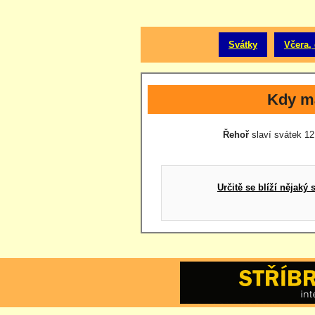
Svátky
Včera, 
Kdy m
Řehoř
slaví svátek 12.
Určitě se blíží nějak