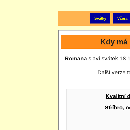
Svátky
Včera, 
Kdy má 
Romana
slaví svátek 18.1
Další verze 
Kvalitní 
Stříbro, o