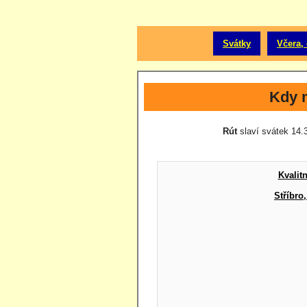
Svátky
Včera, 
Kdy 
Rút
slaví svátek 14.3
Kvalit
Stříbro,