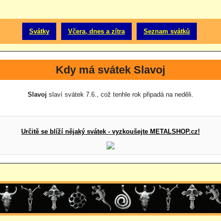
Svátky
Včera, dnes a zítra
Seznam svátků
Kdy má svátek Slavoj
Slavoj
slaví svátek 7.6., což tenhle rok připadá na neděli.
Určitě se blíží nějaký svátek - vyzkoušejte METALSHOP.cz!