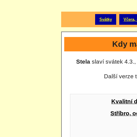
Svátky
Včera, 
Kdy má
Stela
slaví svátek 4.3.,
Další verze 
Kvalitní 
Stříbro, o