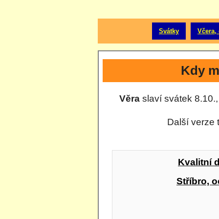
Svátky
Včera, 
Kdy m
Věra
slaví svátek 8.10.,
Další verze 
Kvalitní 
Stříbro, o