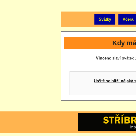
Svátky
Včera, 
Kdy má
Vincenc
slaví svátek 1
Určitě se blíží nějak