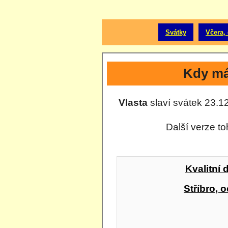
Svátky
Včera, 
Kdy má
Vlasta
slaví svátek 23.12
Další verze to
Kvalitní 
Stříbro, o