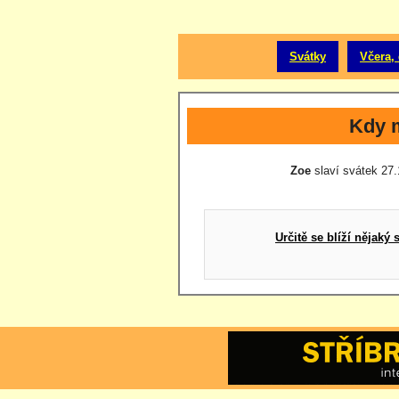
Svátky
Včera, 
Kdy 
Zoe
slaví svátek 27.1
Určitě se blíží nějak